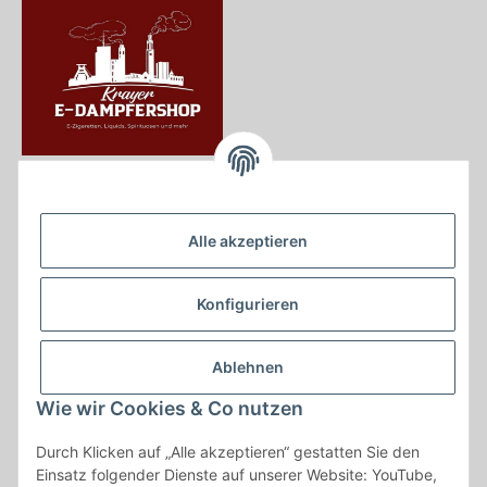
Krayer e Dampfer Shop
Krayerstraße 249
Alle akzeptieren
45307 Essen
Tel.:
0201555402
Konfigurieren
info@krayer-edampfer-shop.de
Gesetzliche Informationen
Ablehnen
Informationen
Wie wir Cookies & Co nutzen
Durch Klicken auf „Alle akzeptieren“ gestatten Sie den
Vertrag widerrufen
Einsatz folgender Dienste auf unserer Website: YouTube,