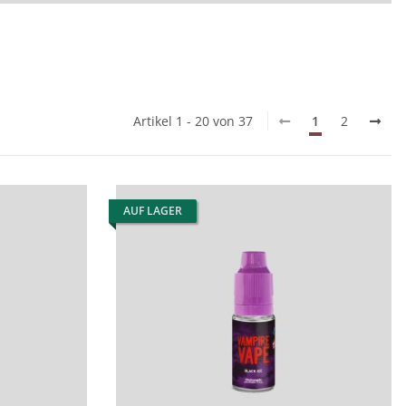
Artikel 1 - 20 von 37
1
2
AUF LAGER