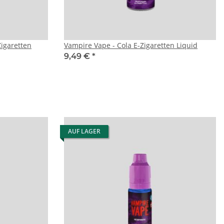
Zigaretten
Vampire Vape - Cola E-Zigaretten Liquid
9,49 €
*
AUF LAGER