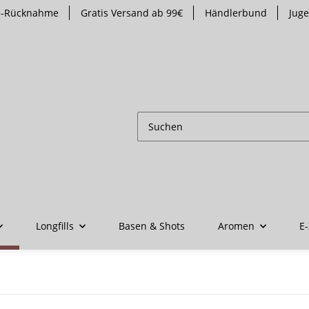
te-Rücknahme
Gratis Versand ab 99€
Händlerbund
Jug
Longfills
Basen & Shots
Aromen
E-