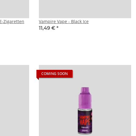
E-Zigaretten
Vampire Vape - Black Ice
11,49 €
*
COMING SOON