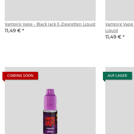
Vampire Vape - Black Jack E-Zigaretten Liquid
Vampire Vape 
Liquid
11,49 €
*
11,49 €
*
COMING SOON
AUF LAGER