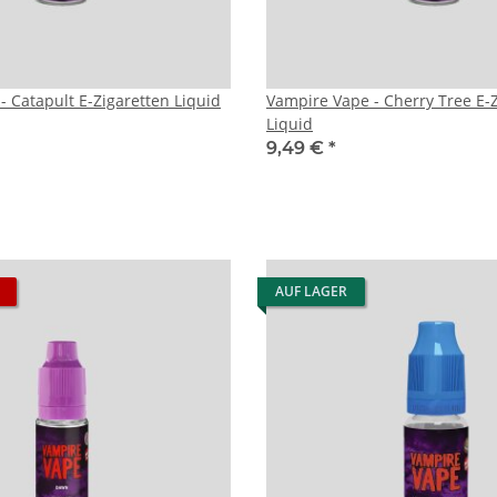
- Catapult E-Zigaretten Liquid
Vampire Vape - Cherry Tree E-
Liquid
9,49 €
*
AUF LAGER