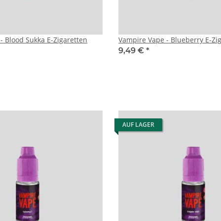
- Blood Sukka E-Zigaretten
Vampire Vape - Blueberry E-Zig
9,49 €
*
AUF LAGER