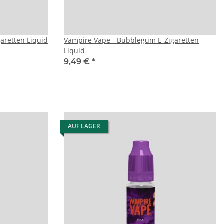
aretten Liquid
Vampire Vape - Bubblegum E-Zigaretten
Liquid
9,49 €
*
AUF LAGER