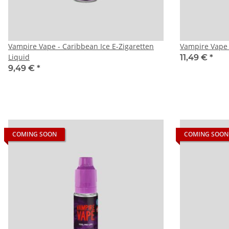
Vampire Vape - Caribbean Ice E-Zigaretten
Vampire Vape 
Liquid
11,49 €
*
9,49 €
*
COMING SOON
COMING SOON