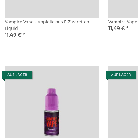
Vampire Vape - Applelicious E-Zigaretten
Vampire Vape -
Liquid
11,49 €
*
11,49 €
*
AUF LAGER
AUF LAGER