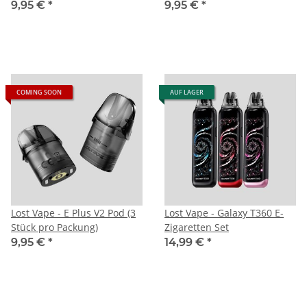
Packung)
Packung)
9,95 €
*
9,95 €
*
COMING SOON
AUF LAGER
Lost Vape - E Plus V2 Pod (3
Lost Vape - Galaxy T360 E-
Stück pro Packung)
Zigaretten Set
9,95 €
*
14,99 €
*