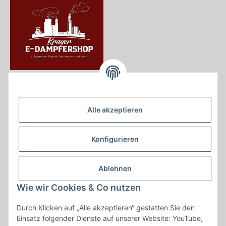
Krayer e Dampfer Shop
Krayerstraße 249
Alle akzeptieren
45307 Essen
Tel.:
0201555402
Konfigurieren
info@krayer-edampfer-shop.de
Gesetzliche Informationen
Ablehnen
Informationen
Wie wir Cookies & Co nutzen
Durch Klicken auf „Alle akzeptieren“ gestatten Sie den
Vertrag widerrufen
Einsatz folgender Dienste auf unserer Website: YouTube,