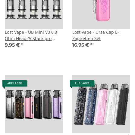
Lost Vape - UB Mini V3 0,8
Lost Vape - Ursa Cap E-
Ohm Head (5 Stück pro
Zigaretten Set
Packung)
9,95 €
*
16,95 €
*
AUF LAGER
AUF LAGER