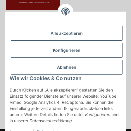
Krayer e Dampfer Shop
Krayerstraße 249
Alle akzeptieren
45307 Essen
Tel.:
0201555402
Konfigurieren
info@krayer-edampfer-shop.de
Gesetzliche Informationen
Ablehnen
Informationen
Wie wir Cookies & Co nutzen
Durch Klicken auf „Alle akzeptieren“ gestatten Sie den
Vertrag widerrufen
Einsatz folgender Dienste auf unserer Website: YouTube,
Vimeo, Google Analytics 4, ReCaptcha. Sie können die
* Alle Preise inkl. gesetzlicher USt., zzgl.
Versand
Einstellung jederzeit ändern (Fingerabdruck-Icon links
* gilt für Lieferungen innerhalb Deutschlands, Lieferzeiten für andere
unten). Weitere Details finden Sie unter
Konfigurieren
und
Länder entnehmen Sie bitte der Schaltfläche mit den
in unserer
Datenschutzerklärung
.
Versandinformationen