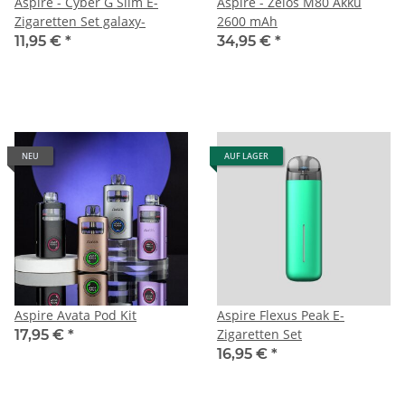
Aspire - Cyber G Slim E-
Aspire - Zelos M80 Akku
Zigaretten Set galaxy-
2600 mAh
11,95 €
*
34,95 €
*
NEU
AUF LAGER
Aspire Avata Pod Kit
Aspire Flexus Peak E-
Zigaretten Set
17,95 €
*
16,95 €
*