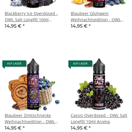
Blackberry Ice Overdosed -
Blaubeer Glühwein
OWL Salt Longfill 10ml
Weihnachtsedition - OWL
Aroma
Salt Longfill 10ml Aroma
14,95 €
*
14,95 €
*
AUF LAGER
AUF LAGER
Blaubeer Zimtschnecke
Cassis Overdosed - OWL Salt
Weihnachtsedition - OWL
Longfill 10ml Aroma
Salt Longfill 10ml Aroma
14,95 €
*
14,95 €
*