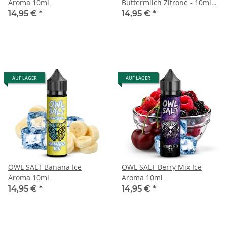
Aroma 10ml
Buttermilch Zitrone - 10ml
in 60ml Flasche
14,95 €
*
14,95 €
*
STEUERWARE
AUF LAGER
AUF LAGER
OWL SALT Banana Ice
OWL SALT Berry Mix Ice
Aroma 10ml
Aroma 10ml
14,95 €
*
14,95 €
*