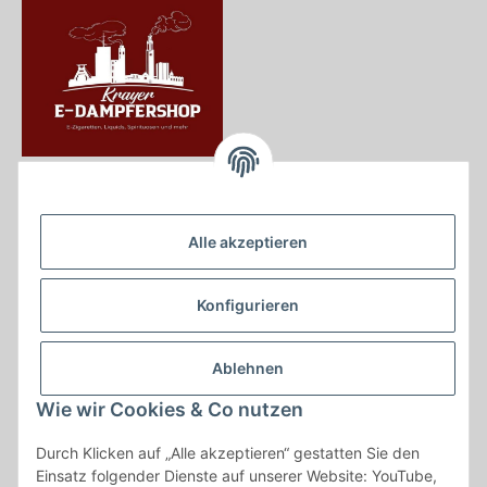
Krayer e Dampfer Shop
Krayerstraße 249
Alle akzeptieren
45307 Essen
Tel.:
0201555402
Konfigurieren
info@krayer-edampfer-shop.de
Gesetzliche Informationen
Ablehnen
Informationen
Wie wir Cookies & Co nutzen
Durch Klicken auf „Alle akzeptieren“ gestatten Sie den
Vertrag widerrufen
Einsatz folgender Dienste auf unserer Website: YouTube,