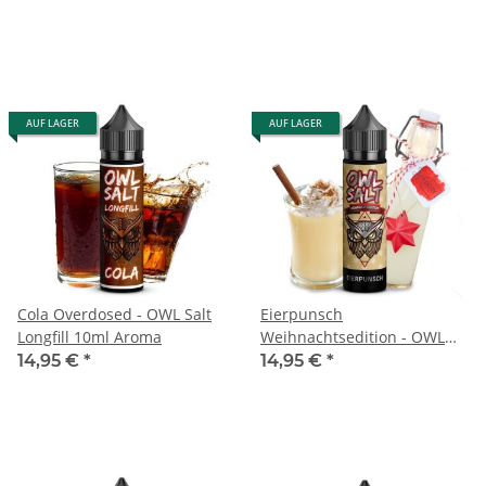
AUF LAGER
AUF LAGER
Cola Overdosed - OWL Salt
Eierpunsch
Longfill 10ml Aroma
Weihnachtsedition - OWL
Salt Longfill 10ml Aroma
14,95 €
*
14,95 €
*