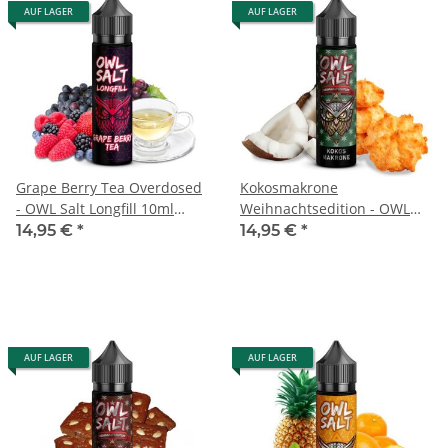
AUF LAGER
AUF LAGER
Grape Berry Tea Overdosed
Kokosmakrone
- OWL Salt Longfill 10ml
Weihnachtsedition - OWL
Aroma
Salt Longfill 10ml Aroma
14,95 €
*
14,95 €
*
AUF LAGER
AUF LAGER