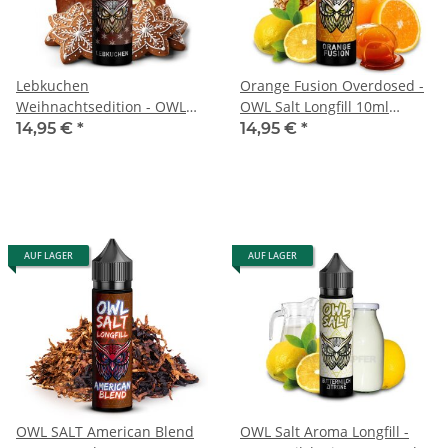
Lebkuchen
Orange Fusion Overdosed -
Weihnachtsedition - OWL
OWL Salt Longfill 10ml
Salt Longfill 10ml Aroma
Aroma
14,95 €
*
14,95 €
*
AUF LAGER
AUF LAGER
OWL SALT American Blend
OWL Salt Aroma Longfill -