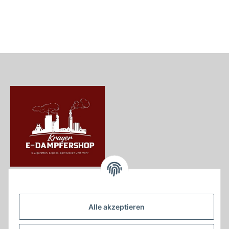
Krayer e Dampfer Shop
Krayerstraße 249
Alle akzeptieren
45307 Essen
Tel.:
0201555402