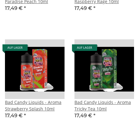
Paradise Peach 10ml
Raspberry Rage 10ml
17,49 €
*
17,49 €
*
AUF LAGER
AUF LAGER
Bad Candy Liquids - Aroma
Bad Candy Liquids - Aroma
Strawberry Splash 10ml
Tricky Tea 10ml
17,49 €
*
17,49 €
*