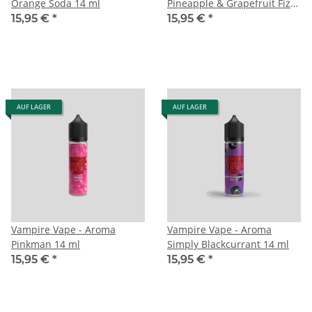
Orange Soda 14 ml
Pineapple & Grapefruit Fizz
14 ml
15,95 €
*
15,95 €
*
AUF LAGER
AUF LAGER
Vampire Vape - Aroma
Vampire Vape - Aroma
Pinkman 14 ml
Simply Blackcurrant 14 ml
15,95 €
*
15,95 €
*