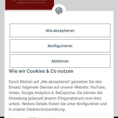
Krayer e Dampfer Shop
Krayerstraße 249
Alle akzeptieren
45307 Essen
Tel.:
0201555402
Konfigurieren
info@krayer-edampfer-shop.de
Gesetzliche Informationen
Ablehnen
Informationen
Wie wir Cookies & Co nutzen
Durch Klicken auf „Alle akzeptieren“ gestatten Sie den
Vertrag widerrufen
Einsatz folgender Dienste auf unserer Website: YouTube,
Vimeo, Google Analytics 4, ReCaptcha. Sie können die
* Alle Preise inkl. gesetzlicher USt., zzgl.
Versand
Einstellung jederzeit ändern (Fingerabdruck-Icon links
* gilt für Lieferungen innerhalb Deutschlands, Lieferzeiten für andere
unten). Weitere Details finden Sie unter
Konfigurieren
und
Länder entnehmen Sie bitte der Schaltfläche mit den
in unserer
Datenschutzerklärung
.
Versandinformationen