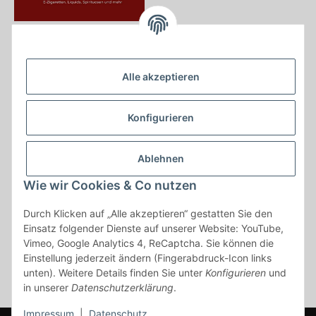
Krayer e Dampfer Shop
Krayerstraße 249
Alle akzeptieren
45307 Essen
Tel.:
0201555402
Konfigurieren
info@krayer-edampfer-shop.de
Gesetzliche Informationen
Ablehnen
Informationen
Wie wir Cookies & Co nutzen
Durch Klicken auf „Alle akzeptieren“ gestatten Sie den
Vertrag widerrufen
Einsatz folgender Dienste auf unserer Website: YouTube,
Vimeo, Google Analytics 4, ReCaptcha. Sie können die
* Alle Preise inkl. gesetzlicher USt., zzgl.
Versand
Einstellung jederzeit ändern (Fingerabdruck-Icon links
* gilt für Lieferungen innerhalb Deutschlands, Lieferzeiten für andere
unten). Weitere Details finden Sie unter
Konfigurieren
und
Länder entnehmen Sie bitte der Schaltfläche mit den
in unserer
Datenschutzerklärung
.
Versandinformationen
Impressum
|
Datenschutz