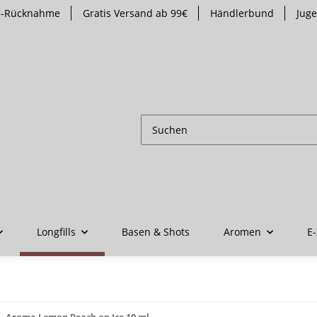
te-Rücknahme
Gratis Versand ab 99€
Händlerbund
Jug
Longfills
Basen & Shots
Aromen
E-