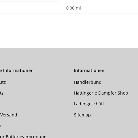
10,00 ml
e Informationen
Informationen
utz
Händlerbund
tz
Hattinger e Dampfer Shop
Ladengeschäft
 Versand
Sitemap
m
ur Batterieverordnung