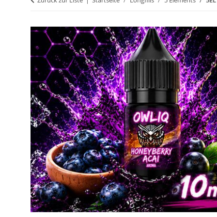
Zurück zur Liste
Startseite
Longfills
5 Elements
5EL