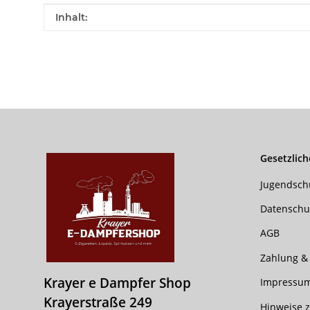
Produkteigenschaft
Wert
Inhalt:
Gesetzlich
Jugendsch
Datenschu
AGB
Zahlung &
Krayer e Dampfer Shop
Impressu
Krayerstraße 249
Hinweise z