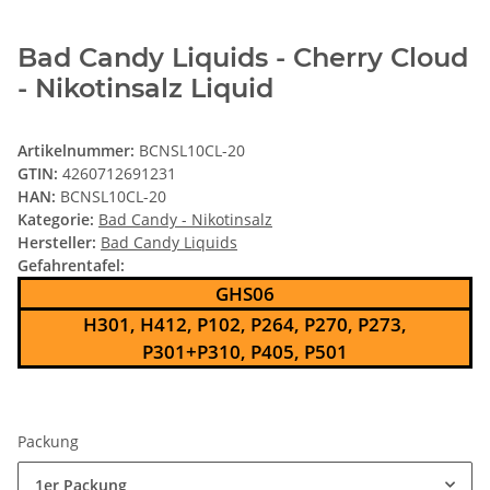
Bad Candy Liquids - Cherry Cloud
- Nikotinsalz Liquid
Artikelnummer:
BCNSL10CL-20
GTIN:
4260712691231
HAN:
BCNSL10CL-20
Kategorie:
Bad Candy - Nikotinsalz
Hersteller:
Bad Candy Liquids
Gefahrentafel:
GHS06
H301, H412, P102, P264, P270, P273,
P301+P310, P405, P501
Packung
1er Packung