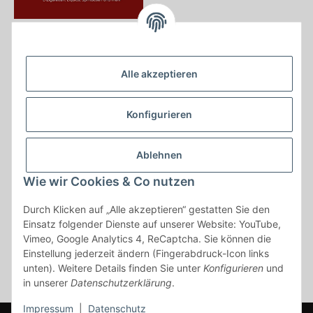
Krayer e Dampfer Shop
Krayerstraße 249
Alle akzeptieren
45307 Essen
Tel.:
0201555402
Konfigurieren
info@krayer-edampfer-shop.de
Gesetzliche Informationen
Ablehnen
Informationen
Wie wir Cookies & Co nutzen
Durch Klicken auf „Alle akzeptieren“ gestatten Sie den
Vertrag widerrufen
Einsatz folgender Dienste auf unserer Website: YouTube,
Vimeo, Google Analytics 4, ReCaptcha. Sie können die
* Alle Preise inkl. gesetzlicher USt., zzgl.
Versand
Einstellung jederzeit ändern (Fingerabdruck-Icon links
* gilt für Lieferungen innerhalb Deutschlands, Lieferzeiten für andere
unten). Weitere Details finden Sie unter
Konfigurieren
und
Länder entnehmen Sie bitte der Schaltfläche mit den
in unserer
Datenschutzerklärung
.
Versandinformationen
Impressum
|
Datenschutz