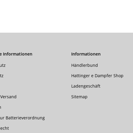
e Informationen
Informationen
utz
Händlerbund
tz
Hattinger e Dampfer Shop
Ladengeschäft
 Versand
Sitemap
m
ur Batterieverordnung
recht