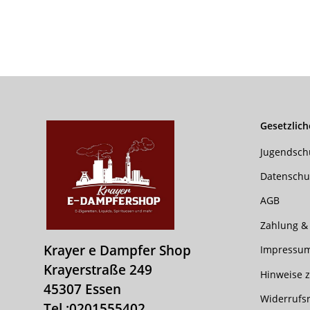
Gesetzlich
Jugendsch
Datenschu
AGB
Zahlung &
Krayer e Dampfer Shop
Impressu
Krayerstraße 249
Hinweise z
45307 Essen
Widerrufs
Tel.:
0201555402