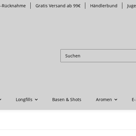
te-Rücknahme
Gratis Versand ab 99€
Händlerbund
Jug
Longfills
Basen & Shots
Aromen
E-