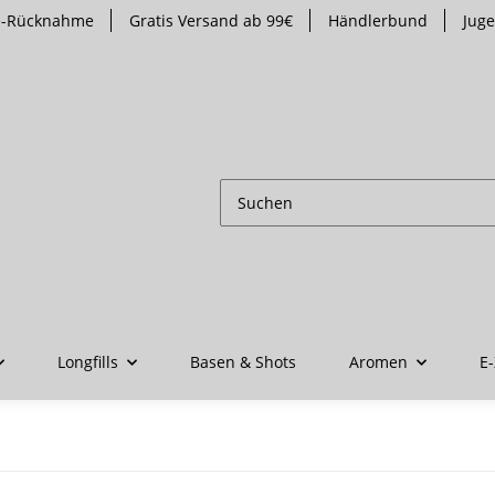
te-Rücknahme
Gratis Versand ab 99€
Händlerbund
Jug
Longfills
Basen & Shots
Aromen
E-