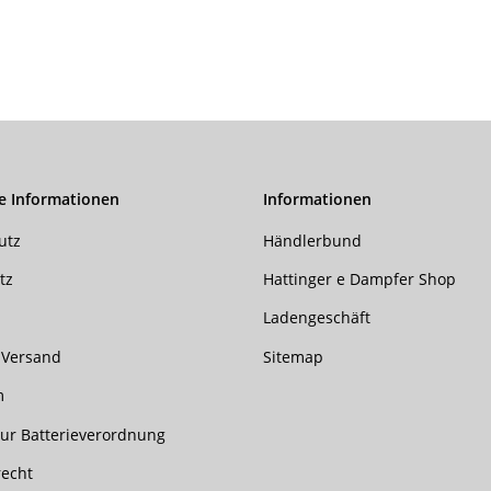
e Informationen
Informationen
utz
Händlerbund
tz
Hattinger e Dampfer Shop
Ladengeschäft
 Versand
Sitemap
m
ur Batterieverordnung
recht