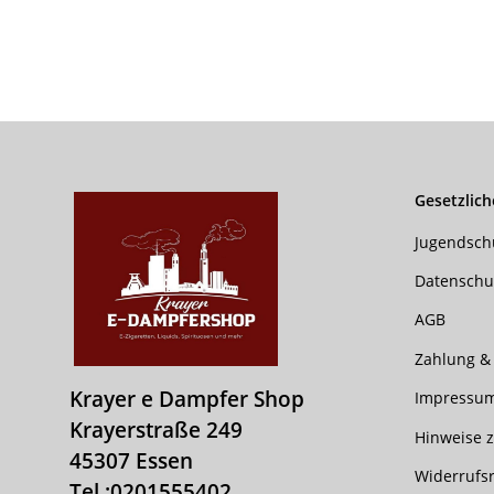
Gesetzlich
Jugendsch
Datenschu
AGB
Zahlung &
Krayer e Dampfer Shop
Impressu
Krayerstraße 249
Hinweise z
45307 Essen
Widerrufs
Tel.:
0201555402