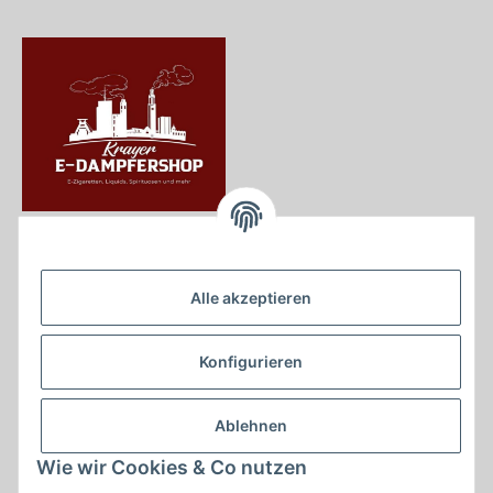
Krayer e Dampfer Shop
Krayerstraße 249
Alle akzeptieren
45307 Essen
Tel.:
0201555402
Konfigurieren
info@krayer-edampfer-shop.de
Gesetzliche Informationen
Ablehnen
Informationen
Wie wir Cookies & Co nutzen