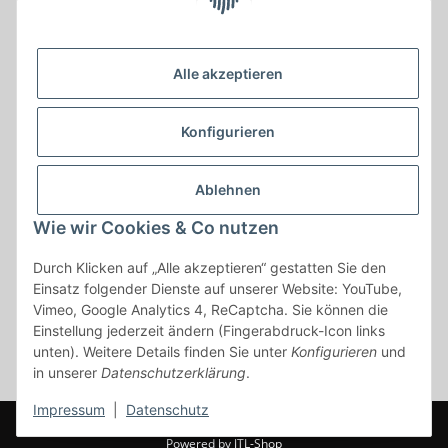
Krayer e Dampfer Shop
Krayerstraße 249
Alle akzeptieren
45307 Essen
Tel.:
0201555402
Konfigurieren
info@krayer-edampfer-shop.de
Gesetzliche Informationen
Ablehnen
Informationen
Wie wir Cookies & Co nutzen
Durch Klicken auf „Alle akzeptieren“ gestatten Sie den
Vertrag widerrufen
Einsatz folgender Dienste auf unserer Website: YouTube,
Vimeo, Google Analytics 4, ReCaptcha. Sie können die
* Alle Preise inkl. gesetzlicher USt., zzgl.
Versand
Einstellung jederzeit ändern (Fingerabdruck-Icon links
* gilt für Lieferungen innerhalb Deutschlands, Lieferzeiten für andere
unten). Weitere Details finden Sie unter
Konfigurieren
und
Länder entnehmen Sie bitte der Schaltfläche mit den
in unserer
Datenschutzerklärung
.
Versandinformationen
Impressum
|
Datenschutz
© www.krayer-edamfper-shop.de
Powered by
JTL-Shop