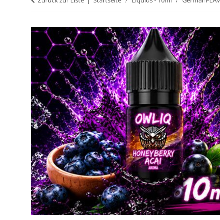
Zurück zur Liste
Startseite
Liquids - 10ml
GermanFLAV