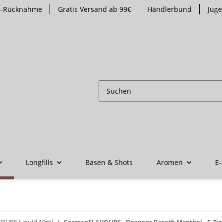
te-Rücknahme
Gratis Versand ab 99€
Händlerbund
Jug
Longfills
Basen & Shots
Aromen
E-