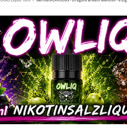
OURS Liquid 10ml
GermanFLAVOURS - Dragons Breath Menthol - E-Zig