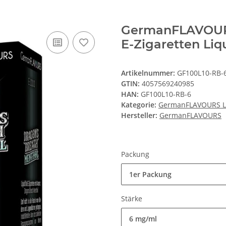
GermanFLAVOURS
E-Zigaretten Li
Artikelnummer:
GF100L10-RB-
GTIN:
4057569240985
HAN:
GF100L10-RB-6
Kategorie:
GermanFLAVOURS L
Hersteller:
GermanFLAVOURS
Packung
1er Packung
Stärke
6 mg/ml