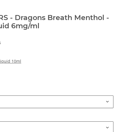
 - Dragons Breath Menthol -
quid 6mg/ml
6
iquid 10ml