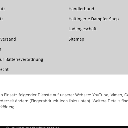
utz
Händlerbund
tz
Hattinger e Dampfer Shop
Ladengeschäft
 Versand
Sitemap
m
ur Batterieverordnung
recht
den Einsatz folgender Dienste auf unserer Website: YouTube, Vimeo, G
ederzeit ändern (Fingerabdruck-Icon links unten). Weitere Details fin
rklärung
.
re Länder entnehmen Sie bitte der Schaltfläche mit den Versandinformationen
© www.krayer-edamfper-shop.de