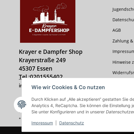
Jugendsch
Datenschu
AGB
Zahlung &
Krayer e Dampfer Shop
Impressu
Krayerstraße 249
Hinweise z
45307 Essen
Widerrufs
Tel.:
0201555402
info@krayer-edampfer-shop.de
Wie wir Cookies & Co nutzen
Durch Klicken auf „Alle akzeptieren“ gestatten Sie 
Vertrag widerrufen
Analytics 4, ReCaptcha. Sie können die Einstellung j
Sie unter
Konfigurieren
und in unserer
Datenschutze
* Alle Preise inkl. gesetzlicher USt., zzgl.
Versand
* gilt für Lieferungen innerhalb Deutschlands, Lieferzeiten für ande
Impressum
|
Datenschutz