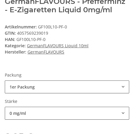
GermanFLAVOURS - Pfefferminz
- E-Zigaretten Liquid 0mg/ml
Artikelnummer:
GF100L10-PF-0
GTIN:
4057569239019
HAN:
GF100L10-PF-0
Kategorie:
GermanFLAVOURS Liquid 10ml
Hersteller:
GermanFLAVOURS
Packung
1er Packung
Stärke
0 mg/ml