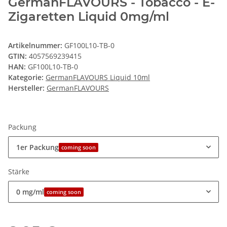
GermanFLAVOURS - Tobacco - E-
Zigaretten Liquid 0mg/ml
Artikelnummer:
GF100L10-TB-0
GTIN:
4057569239415
HAN:
GF100L10-TB-0
Kategorie:
GermanFLAVOURS Liquid 10ml
Hersteller:
GermanFLAVOURS
Packung
1er Packung
coming soon
Stärke
0 mg/ml
coming soon