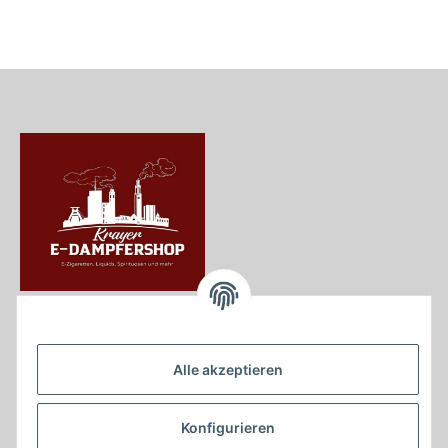
Krayer e Dampfer Shop
Krayerstraße 249
Alle akzeptieren
45307 Essen
Tel.:
0201555402
Konfigurieren
info@krayer-edampfer-shop.de