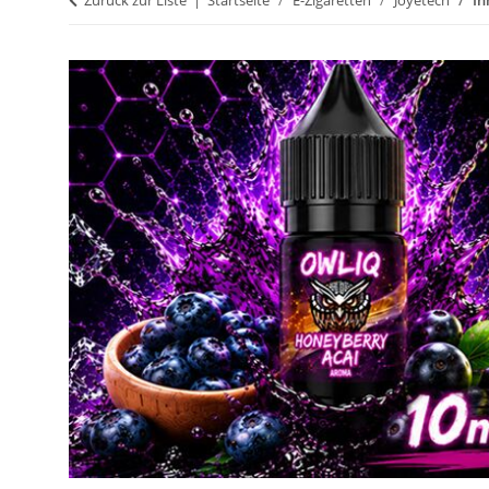
Zurück zur Liste
Startseite
E-Zigaretten
Joyetech
In