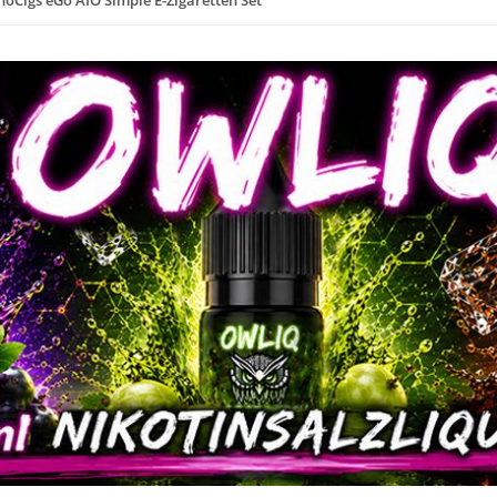
noCigs eGo AIO Simple E-Zigaretten Set