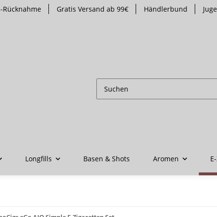
te-Rücknahme
Gratis Versand ab 99€
Händlerbund
Jug
Longfills
Basen & Shots
Aromen
E-