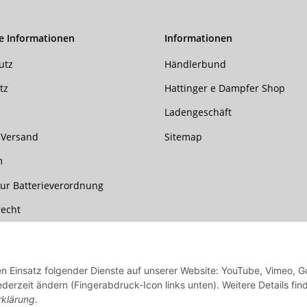
e Informationen
Informationen
utz
Händlerbund
tz
Hattinger e Dampfer Shop
Ladengeschäft
 Versand
Sitemap
m
ur Batterieverordnung
recht
den Einsatz folgender Dienste auf unserer Website: YouTube, Vimeo, G
ederzeit ändern (Fingerabdruck-Icon links unten). Weitere Details fin
rklärung
.