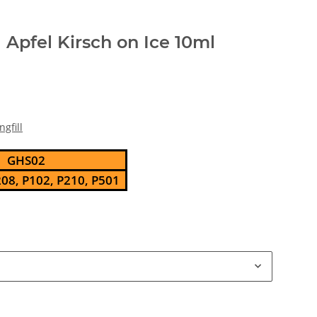
 Apfel Kirsch on Ice 10ml
ngfill
GHS02
08, P102, P210, P501