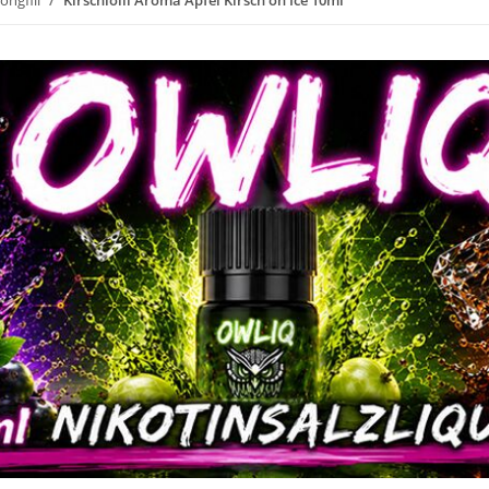
ongfill
Kirschlolli Aroma Apfel Kirsch on Ice 10ml