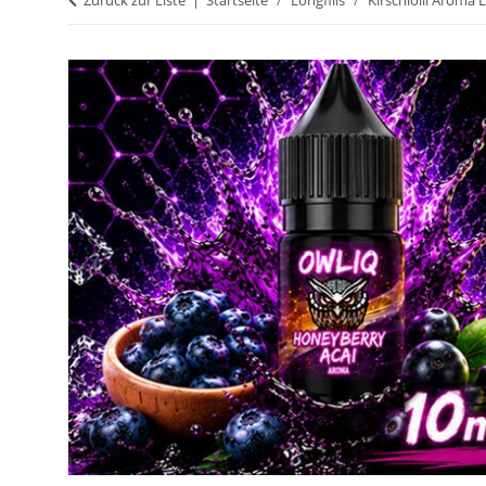
Zurück zur Liste
Startseite
Longfills
Kirschlolli Aroma L