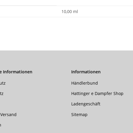
10,00 ml
e Informationen
Informationen
utz
Händlerbund
tz
Hattinger e Dampfer Shop
Ladengeschäft
 Versand
Sitemap
m