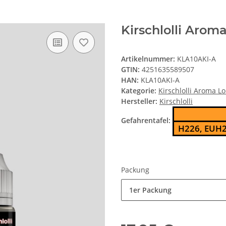
Kirschlolli Aroma
Artikelnummer:
KLA10AKI-A
GTIN:
4251635589507
HAN:
KLA10AKI-A
Kategorie:
Kirschlolli Aroma Lo
Hersteller:
Kirschlolli
Gefahrentafel:
H226, EUH2
Packung
1er Packung