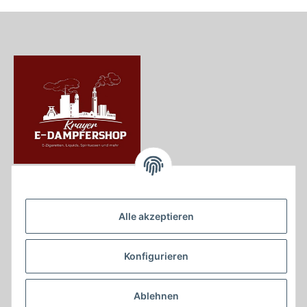
Krayer e Dampfer Shop
Krayerstraße 249
Alle akzeptieren
45307 Essen
Tel.:
0201555402
Konfigurieren
info@krayer-edampfer-shop.de
Gesetzliche Informationen
Ablehnen