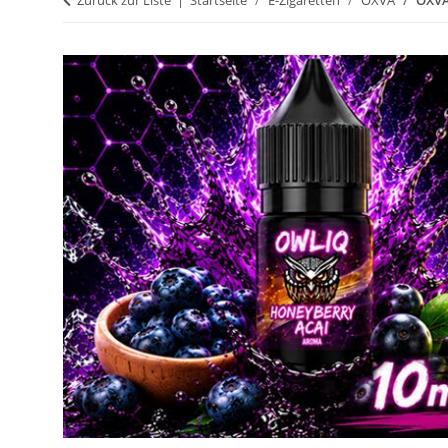
Zurück zur Liste
Startseite
E-Zigaretten
OXVA
OXVA 