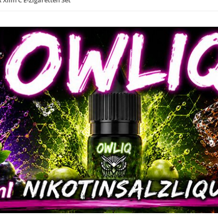
Xlim C E-Zigaretten Set