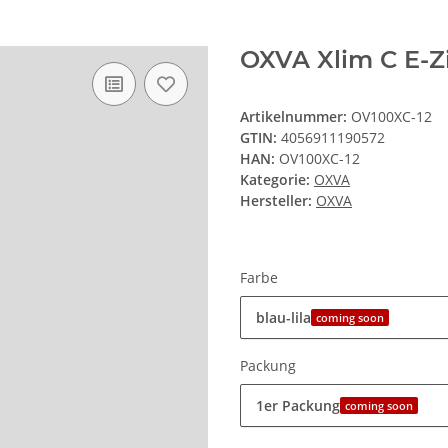
OXVA Xlim C E-Zi
Artikelnummer:
OV100XC-12
GTIN:
4056911190572
HAN:
OV100XC-12
Kategorie:
OXVA
Hersteller:
OXVA
Farbe
blau-lila
coming soon
Packung
1er Packung
coming soon