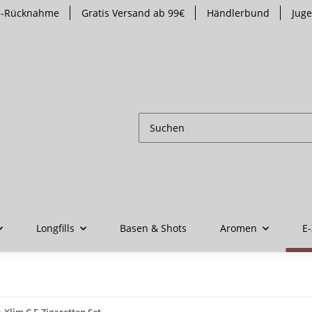
te-Rücknahme
Gratis Versand ab 99€
Händlerbund
Jug
Longfills
Basen & Shots
Aromen
E-