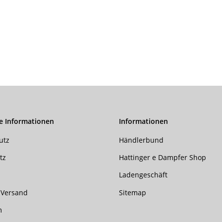
e Informationen
Informationen
utz
Händlerbund
tz
Hattinger e Dampfer Shop
Ladengeschäft
 Versand
Sitemap
m