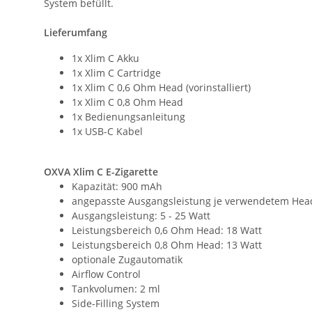
System befüllt.
Lieferumfang
1x Xlim C Akku
1x Xlim C Cartridge
1x Xlim C 0,6 Ohm Head (vorinstalliert)
1x Xlim C 0,8 Ohm Head
1x Bedienungsanleitung
1x USB-C Kabel
OXVA Xlim C E-Zigarette
Kapazität: 900 mAh
angepasste Ausgangsleistung je verwendetem Hea
Ausgangsleistung: 5 - 25 Watt
Leistungsbereich 0,6 Ohm Head: 18 Watt
Leistungsbereich 0,8 Ohm Head: 13 Watt
optionale Zugautomatik
Airflow Control
Tankvolumen: 2 ml
Side-Filling System