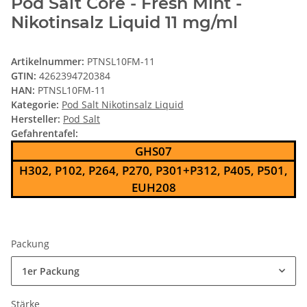
Pod Salt Core - Fresh Mint -
Nikotinsalz Liquid 11 mg/ml
Artikelnummer:
PTNSL10FM-11
GTIN:
4262394720384
HAN:
PTNSL10FM-11
Kategorie:
Pod Salt Nikotinsalz Liquid
Hersteller:
Pod Salt
Gefahrentafel:
GHS07
H302, P102, P264, P270, P301+P312, P405, P501,
EUH208
Packung
1er Packung
Stärke