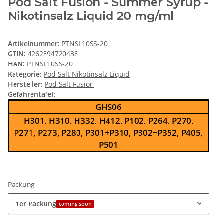
Pod Salt Fusion - Summer Syrup -
Nikotinsalz Liquid 20 mg/ml
Artikelnummer:
PTNSL10SS-20
GTIN:
4262394720438
HAN:
PTNSL10SS-20
Kategorie:
Pod Salt Nikotinsalz Liquid
Hersteller:
Pod Salt Fusion
Gefahrentafel:
GHS06
H301, H310, H332, H412, P102, P264, P270,
P271, P273, P280, P301+P310, P302+P352, P405,
P501
Packung
1er Packung
coming soon