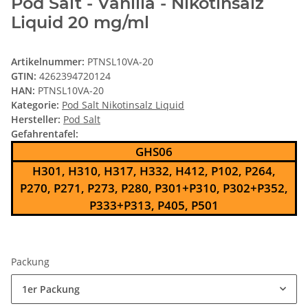
Pod Salt - Vanilla - Nikotinsalz
Liquid 20 mg/ml
Artikelnummer:
PTNSL10VA-20
GTIN:
4262394720124
HAN:
PTNSL10VA-20
Kategorie:
Pod Salt Nikotinsalz Liquid
Hersteller:
Pod Salt
Gefahrentafel:
GHS06
H301, H310, H317, H332, H412, P102, P264,
P270, P271, P273, P280, P301+P310, P302+P352,
P333+P313, P405, P501
Packung
1er Packung