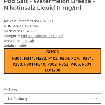
Pod Salt - Watermelon Breeze -
Nikotinsalz Liquid 11 mg/ml
Artikelnummer:
PTNSL10WB-11
GTIN:
4262394720254
HAN:
PTNSL10WB-11
Kategorie:
Pod Salt Nikotinsalz Liquid
Hersteller:
Pod Salt
Gefahrentafel:
GHS06
H301, H311, H332, P102, P264, P270, P271,
P280, P301+P310, P302+P352, P405, P501,
EUH208
Packung
1er Packung