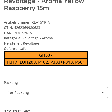
Revoltage - Aroma Yellow
Raspberry 15ml
Artikelnummer:
REA15YR-A
GTIN:
4262369980683
HAN:
REA15YR-A
Kategorie:
Revoltage - Aroma
Hersteller:
Revoltage
Gefahrentafel:
GHS07
H317, EUH208, P102, P333+P313, P501
Packung
1er Packung