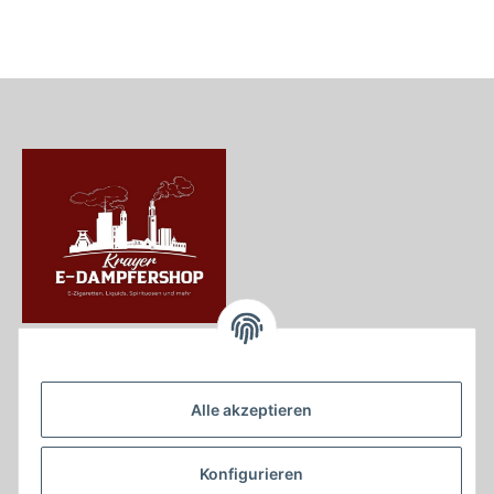
Krayer e Dampfer Shop
Krayerstraße 249
Alle akzeptieren
45307 Essen
Tel.:
0201555402
Konfigurieren
info@krayer-edampfer-shop.de