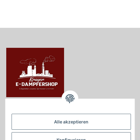
Krayer e Dampfer Shop
Krayerstraße 249
Alle akzeptieren
45307 Essen
Tel.:
0201555402
Konfigurieren