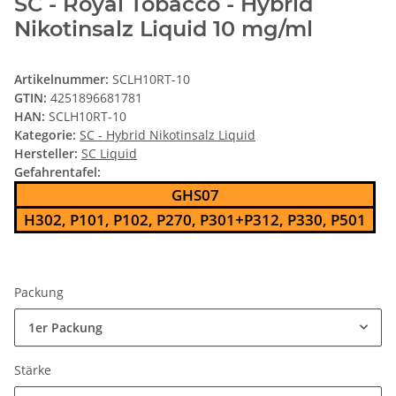
SC - Royal Tobacco - Hybrid
Nikotinsalz Liquid 10 mg/ml
Artikelnummer:
SCLH10RT-10
GTIN:
4251896681781
HAN:
SCLH10RT-10
Kategorie:
SC - Hybrid Nikotinsalz Liquid
Hersteller:
SC Liquid
Gefahrentafel:
GHS07
H302, P101, P102, P270, P301+P312, P330, P501
Packung
1er Packung
Stärke