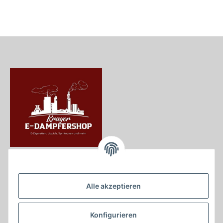
Krayer e Dampfer Shop
Krayerstraße 249
Alle akzeptieren
45307 Essen
Tel.:
0201555402
Konfigurieren
info@krayer-edampfer-shop.de