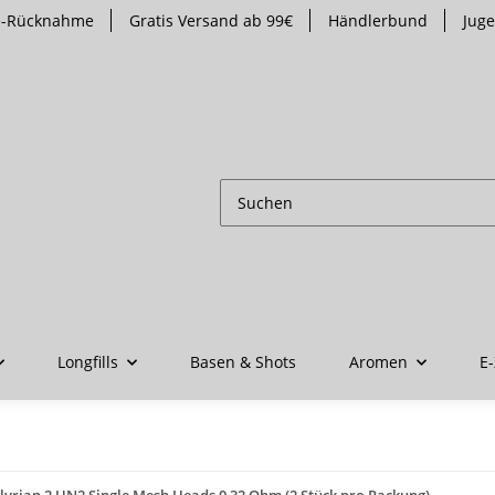
te-Rücknahme
Gratis Versand ab 99€
Händlerbund
Jug
Longfills
Basen & Shots
Aromen
E-