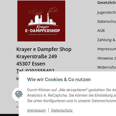
Gesetzlich
Jugendsch
Datenschu
AGB
Zahlung &
Krayer e Dampfer Shop
Impressu
Krayerstraße 249
Hinweise z
45307 Essen
Widerrufs
Tel.:
0201555402
info@krayer-edampfer-shop.de
Wie wir Cookies & Co nutzen
Durch Klicken auf „Alle akzeptieren“ gestatten Sie 
Vertrag widerrufen
Analytics 4, ReCaptcha. Sie können die Einstellung j
Sie unter
Konfigurieren
und in unserer
Datenschutze
* Alle Preise inkl. gesetzlicher USt., zzgl.
Versand
* gilt für Lieferungen innerhalb Deutschlands, Lieferzeiten für ande
Impressum
|
Datenschutz