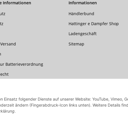
e Informationen
Informationen
utz
Händlerbund
tz
Hattinger e Dampfer Shop
Ladengeschäft
 Versand
Sitemap
m
ur Batterieverordnung
recht
den Einsatz folgender Dienste auf unserer Website: YouTube, Vimeo, G
ederzeit ändern (Fingerabdruck-Icon links unten). Weitere Details fin
rklärung
.
re Länder entnehmen Sie bitte der Schaltfläche mit den Versandinformationen