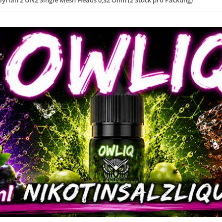
lyrian 2 UN2 Single Mesh Heads 0,32 Ohm (2 Stück pro Packung)