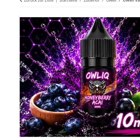
Zurück zur Liste
Startseite
Zubehör
Uwell
Uwell Va