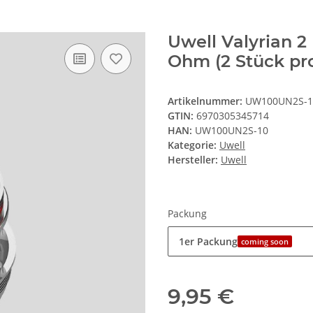
Uwell Valyrian 2
Ohm (2 Stück pr
Artikelnummer:
UW100UN2S-1
GTIN:
6970305345714
HAN:
UW100UN2S-10
Kategorie:
Uwell
Hersteller:
Uwell
Packung
1er Packung
coming soon
9,95 €