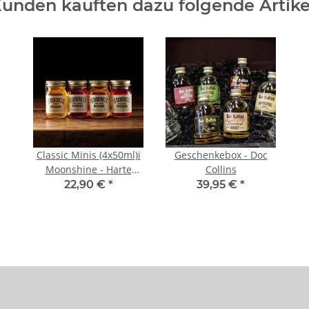
unden kauften dazu folgende Artike
Classic Minis (4x50ml)i
Geschenkebox - Doc
Moonshine - Harte
Collins
Nuss, Wilde Beere,
22,90 €
*
39,95 €
*
Bratapfel und Toffee