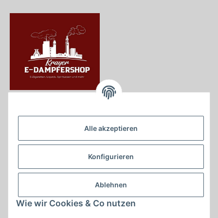
Krayer e Dampfer Shop
Krayerstraße 249
Alle akzeptieren
45307 Essen
Tel.:
0201555402
Konfigurieren
info@krayer-edampfer-shop.de
Gesetzliche Informationen
Ablehnen
Informationen
Wie wir Cookies & Co nutzen