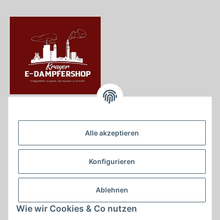
Krayer e Dampfer Shop
Krayerstraße 249
Alle akzeptieren
45307 Essen
Tel.:
0201555402
Konfigurieren
info@krayer-edampfer-shop.de
Gesetzliche Informationen
Ablehnen
Informationen
Wie wir Cookies & Co nutzen