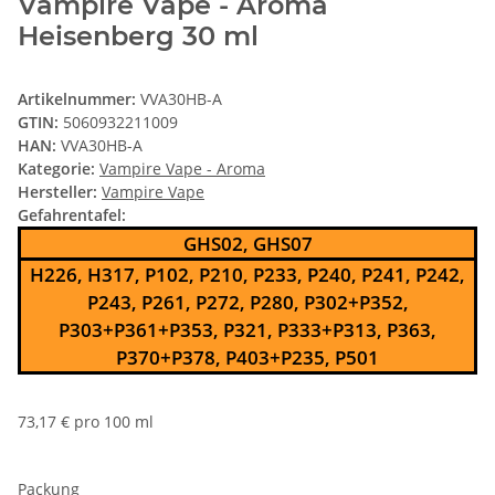
Vampire Vape - Aroma
Heisenberg 30 ml
Artikelnummer:
VVA30HB-A
GTIN:
5060932211009
HAN:
VVA30HB-A
Kategorie:
Vampire Vape - Aroma
Hersteller:
Vampire Vape
Gefahrentafel:
GHS02, GHS07
H226, H317, P102, P210, P233, P240, P241, P242,
P243, P261, P272, P280, P302+P352,
P303+P361+P353, P321, P333+P313, P363,
P370+P378, P403+P235, P501
73,17 € pro 100 ml
Packung