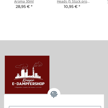
Aroma 30ml
Heads (5 Stück pro
Packung) 1,8 Ohm
28,95 €
*
10,95 €
*
Krayer e Dampfer Shop
Krayerstraße 249