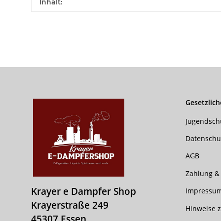
Produkteigenschaft
Wert
Inhalt:
Gesetzlich
Jugendsch
Datenschu
AGB
Zahlung &
Krayer e Dampfer Shop
Impressu
Krayerstraße 249
Hinweise z
45307 Essen