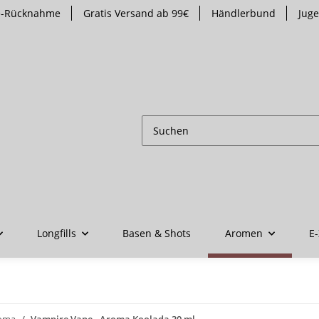
te-Rücknahme
Gratis Versand ab 99€
Händlerbund
Jug
Longfills
Basen & Shots
Aromen
E-