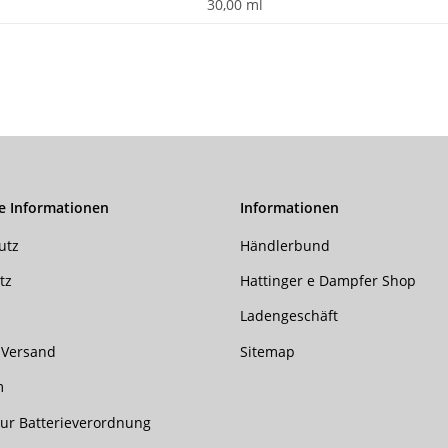
30,00 ml
e Informationen
Informationen
utz
Händlerbund
tz
Hattinger e Dampfer Shop
Ladengeschäft
 Versand
Sitemap
m
ur Batterieverordnung