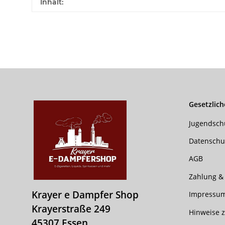
Produkteigenschaft
Wert
Inhalt:
Gesetzlich
Jugendsch
Datenschu
AGB
Zahlung &
Krayer e Dampfer Shop
Impressu
Krayerstraße 249
Hinweise z
45307 Essen