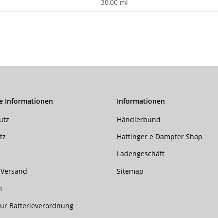
30,00 ml
e Informationen
Informationen
utz
Händlerbund
tz
Hattinger e Dampfer Shop
Ladengeschäft
 Versand
Sitemap
m
ur Batterieverordnung