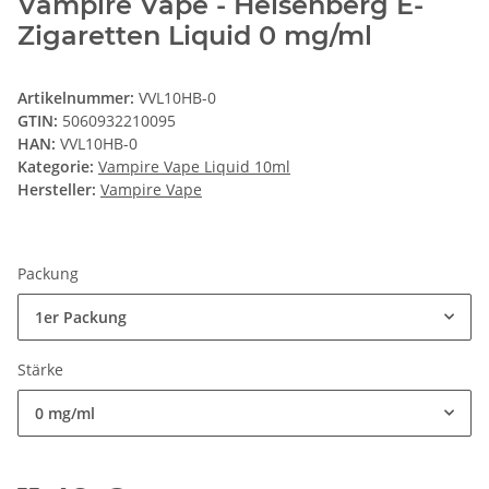
Vampire Vape - Heisenberg E-
Zigaretten Liquid 0 mg/ml
Artikelnummer:
VVL10HB-0
GTIN:
5060932210095
HAN:
VVL10HB-0
Kategorie:
Vampire Vape Liquid 10ml
Hersteller:
Vampire Vape
Packung
1er Packung
Stärke
0 mg/ml