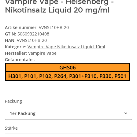
Vampire Vape - Heisenberg -
Nikotinsalz Liquid 20 mg/ml
Artikelnummer:
VVNSL10HB-20
GTIN:
5060932210408
HAN:
VVNSL10HB-20
Kategorie:
Vampire Vape Nikotinsalz Liquid 10ml
Hersteller:
Vampire Vape
Gefahrentafel:
GHS06
H301, P101, P102, P264, P301+P310, P330, P501
Packung
1er Packung
Stärke