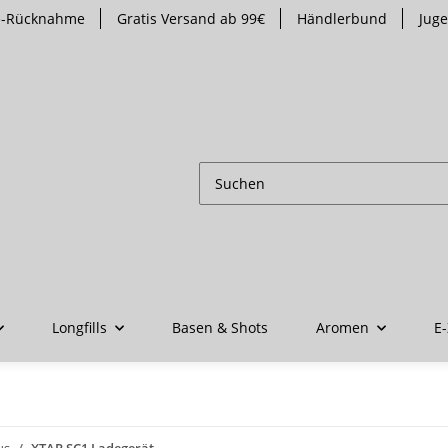
te-Rücknahme
Gratis Versand ab 99€
Händlerbund
Jug
Longfills
Basen & Shots
Aromen
E-