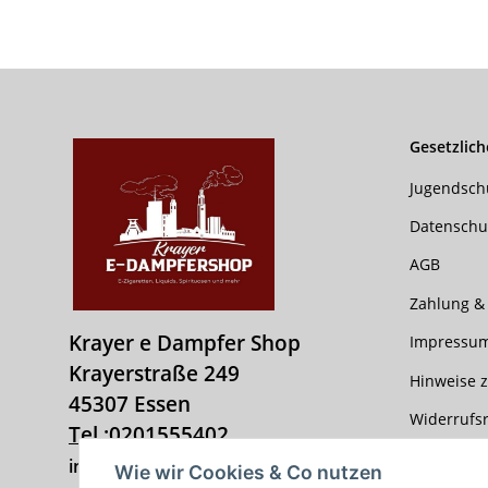
Gesetzlich
Jugendsch
Datenschu
AGB
Zahlung &
Krayer e Dampfer Shop
Impressu
Krayerstraße 249
Hinweise z
45307 Essen
Widerrufs
Tel.:
0201555402
info@krayer-edampfer-shop.de
Wie wir Cookies & Co nutzen