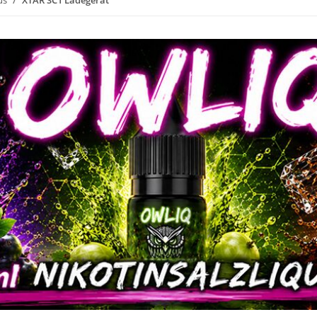
us
XTAR SC1 Ladegerät