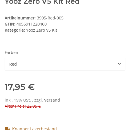
Yooz Zero V5 Kit Red
Artikelnummer:
3905-Red-005
GTIN:
4056911220460
Kategorie:
Yooz Zero V5 Kit
Farben
Red
17,95 €
inkl. 19% USt. , zzgl.
Versand
Alter Preis: 22,95 €
Knapper Lagerbestand