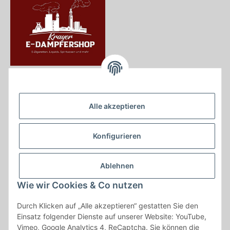
Krayer e Dampfer Shop
Krayerstraße 249
Alle akzeptieren
45307 Essen
Tel.:
0201555402
Konfigurieren
info@krayer-edampfer-shop.de
Gesetzliche Informationen
Ablehnen
Informationen
Wie wir Cookies & Co nutzen
Durch Klicken auf „Alle akzeptieren“ gestatten Sie den
Vertrag widerrufen
Einsatz folgender Dienste auf unserer Website: YouTube,
Vimeo, Google Analytics 4, ReCaptcha. Sie können die
* Alle Preise inkl. gesetzlicher USt., zzgl.
Versand