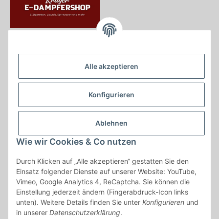
Krayer e Dampfer Shop
Krayerstraße 249
Alle akzeptieren
45307 Essen
Tel.:
0201555402
Konfigurieren
info@krayer-edampfer-shop.de
Gesetzliche Informationen
Ablehnen
Informationen
Wie wir Cookies & Co nutzen
Durch Klicken auf „Alle akzeptieren“ gestatten Sie den
Vertrag widerrufen
Einsatz folgender Dienste auf unserer Website: YouTube,
Vimeo, Google Analytics 4, ReCaptcha. Sie können die
* Alle Preise inkl. gesetzlicher USt., zzgl.
Versand
Einstellung jederzeit ändern (Fingerabdruck-Icon links
* gilt für Lieferungen innerhalb Deutschlands, Lieferzeiten für andere
unten). Weitere Details finden Sie unter
Konfigurieren
und
Länder entnehmen Sie bitte der Schaltfläche mit den
in unserer
Datenschutzerklärung
.
Versandinformationen