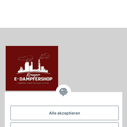
Krayer e Dampfer Shop
Krayerstraße 249
Alle akzeptieren
45307 Essen
Tel.:
0201555402