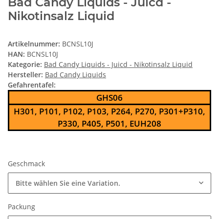
Bad Candy Liquids - Juicd -
Nikotinsalz Liquid
Artikelnummer:
BCNSL10J
HAN:
BCNSL10J
Kategorie:
Bad Candy Liquids - Juicd - Nikotinsalz Liquid
Hersteller:
Bad Candy Liquids
Gefahrentafel:
GHS06
H301, P101, P102, P103, P264, P270, P301+P310,
P330, P405, P501, EUH208
Geschmack
Bitte wählen Sie eine Variation.
Packung