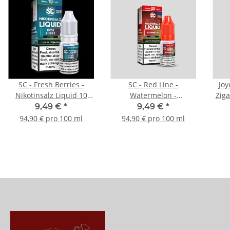
SC - Fresh Berries -
SC - Red Line -
Joy
Nikotinsalz Liquid 10
Watermelon -
Ziga
mg/ml
Nikotinsalz Liquid 10
9,49 €
*
9,49 €
*
mg/ml
94,90 € pro 100 ml
94,90 € pro 100 ml