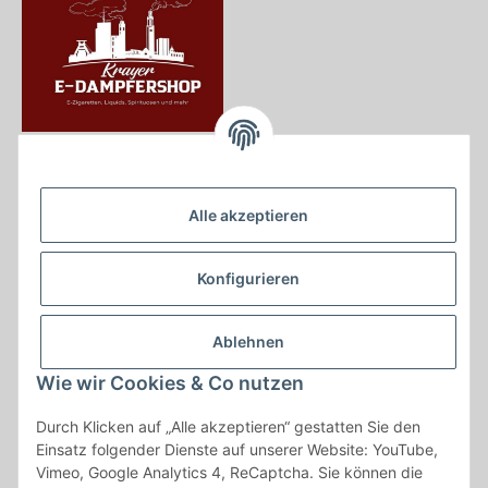
Krayer e Dampfer Shop
Krayerstraße 249
Alle akzeptieren
45307 Essen
Tel.:
0201555402
Konfigurieren
info@krayer-edampfer-shop.de
Gesetzliche Informationen
Ablehnen
Informationen
Wie wir Cookies & Co nutzen
Durch Klicken auf „Alle akzeptieren“ gestatten Sie den
Vertrag widerrufen
Einsatz folgender Dienste auf unserer Website: YouTube,
Vimeo, Google Analytics 4, ReCaptcha. Sie können die
* Alle Preise inkl. gesetzlicher USt., zzgl.
Versand