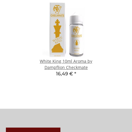
White King 10ml Aroma by
Dampflion Checkmate
16,49 €
*