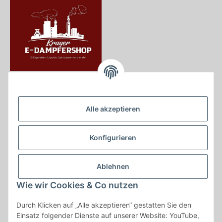
Krayer e Dampfer Shop
Krayerstraße 249
Alle akzeptieren
45307 Essen
Tel.:
0201555402
Konfigurieren
info@krayer-edampfer-shop.de
Gesetzliche Informationen
Ablehnen
Informationen
Wie wir Cookies & Co nutzen
Durch Klicken auf „Alle akzeptieren“ gestatten Sie den
Vertrag widerrufen
Einsatz folgender Dienste auf unserer Website: YouTube,