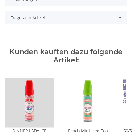
Frage zum Artikel
Kunden kauften dazu folgende
Artikel:
DINNER LADY ICE
Peach Mint Iced Tea
50/5