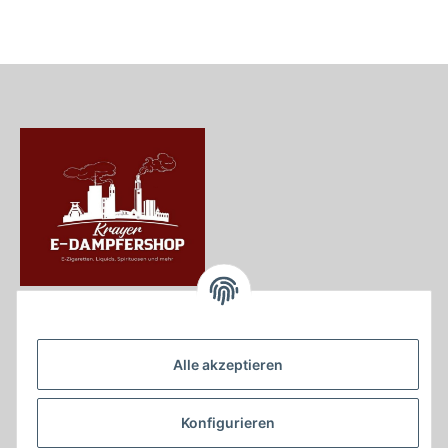
Krayer e Dampfer Shop
Krayerstraße 249
Alle akzeptieren
45307 Essen
Tel.:
0201555402
Konfigurieren
info@krayer-edampfer-shop.de