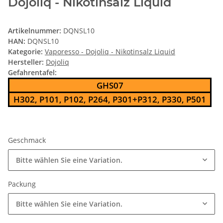
Dojoliq - Nikotinsalz Liquid
Artikelnummer:
DQNSL10
HAN:
DQNSL10
Kategorie:
Vaporesso - Dojoliq - Nikotinsalz Liquid
Hersteller:
Dojoliq
Gefahrentafel:
GHS07
H302, P101, P102, P264, P301+P312, P330, P501
Geschmack
Bitte wählen Sie eine Variation.
Packung
Bitte wählen Sie eine Variation.