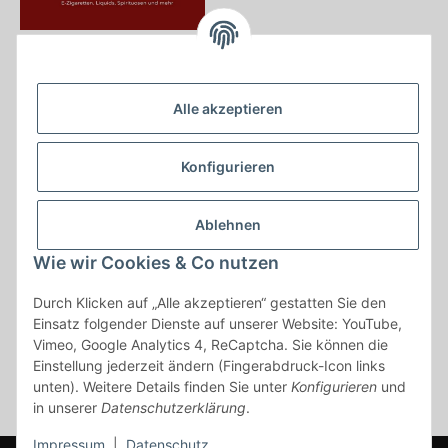
Krayer e Dampfer Shop
Krayerstraße 249
Alle akzeptieren
45307 Essen
Tel.:
0201555402
Konfigurieren
info@krayer-edampfer-shop.de
Gesetzliche Informationen
Ablehnen
Informationen
Wie wir Cookies & Co nutzen
Durch Klicken auf „Alle akzeptieren“ gestatten Sie den
Vertrag widerrufen
Einsatz folgender Dienste auf unserer Website: YouTube,
Vimeo, Google Analytics 4, ReCaptcha. Sie können die
* Alle Preise inkl. gesetzlicher USt., zzgl.
Versand
Einstellung jederzeit ändern (Fingerabdruck-Icon links
* gilt für Lieferungen innerhalb Deutschlands, Lieferzeiten für andere
unten). Weitere Details finden Sie unter
Konfigurieren
und
Länder entnehmen Sie bitte der Schaltfläche mit den
in unserer
Datenschutzerklärung
.
Versandinformationen
Impressum
|
Datenschutz