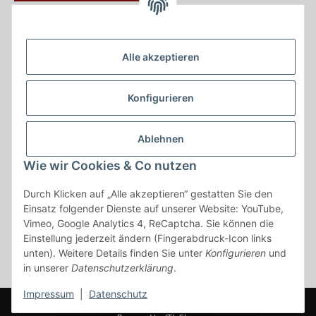
Krayer e Dampfer Shop
Krayerstraße 249
Alle akzeptieren
45307 Essen
Tel.:
0201555402
Konfigurieren
info@krayer-edampfer-shop.de
Gesetzliche Informationen
Ablehnen
Informationen
Wie wir Cookies & Co nutzen
Durch Klicken auf „Alle akzeptieren“ gestatten Sie den
Vertrag widerrufen
Einsatz folgender Dienste auf unserer Website: YouTube,
Vimeo, Google Analytics 4, ReCaptcha. Sie können die
* Alle Preise inkl. gesetzlicher USt., zzgl.
Versand
Einstellung jederzeit ändern (Fingerabdruck-Icon links
* gilt für Lieferungen innerhalb Deutschlands, Lieferzeiten für andere
unten). Weitere Details finden Sie unter
Konfigurieren
und
Länder entnehmen Sie bitte der Schaltfläche mit den
in unserer
Datenschutzerklärung
.
Versandinformationen
Impressum
|
Datenschutz
© www.krayer-edamfper-shop.de