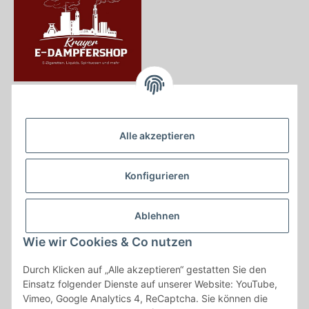
Krayer e Dampfer Shop
Krayerstraße 249
Alle akzeptieren
45307 Essen
Tel.:
0201555402
Konfigurieren
info@krayer-edampfer-shop.de
Gesetzliche Informationen
Ablehnen
Informationen
Wie wir Cookies & Co nutzen
Durch Klicken auf „Alle akzeptieren“ gestatten Sie den
Vertrag widerrufen
Einsatz folgender Dienste auf unserer Website: YouTube,
Vimeo, Google Analytics 4, ReCaptcha. Sie können die
* Alle Preise inkl. gesetzlicher USt., zzgl.
Versand