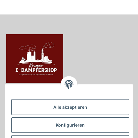
Krayer e Dampfer Shop
Krayerstraße 249
Alle akzeptieren
45307 Essen
Tel.:
0201555402
Konfigurieren
info@krayer-edampfer-shop.de
Gesetzliche Informationen