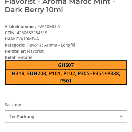
Flavorist - Aroma Maroc Mint -
Dark Berry 10ml
Artikelnummer:
FVA10MD-A
GTIN:
4260653254519
HAN:
FVA10MD-A
Kategorie:
Flavorist Aroma - Longfill
Hersteller:
Flavorist
Gefahrentafel:
GHS07
H319, EUH208, P101, P102, P305+P351+P338,
P501
Packung
1er Packung