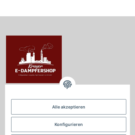
Krayer e Dampfer Shop
Krayerstraße 249
Alle akzeptieren
45307 Essen
Tel.:
0201555402
Konfigurieren
info@krayer-edampfer-shop.de
Gesetzliche Informationen